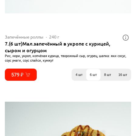
Запечённые роллы
240 г
7.(6 шт)Мал.запечённый в укропе с курицей,
сыром и огурцом
Рис, нори, укроп, копчёная курица, творожный сыр, огурец, шапка: яки сосус,
соус унаги, соус спайси, кунжут
579 ₽
4 шт
6 шт
8 шт
16 шт