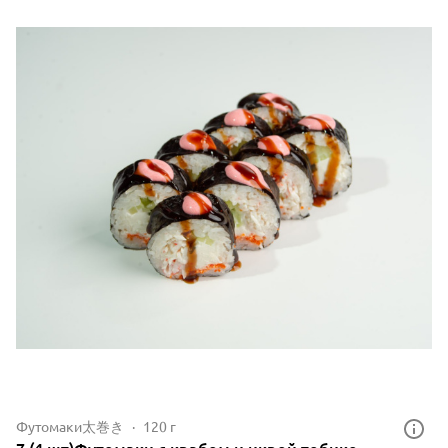
Футомаки太巻き
120 г