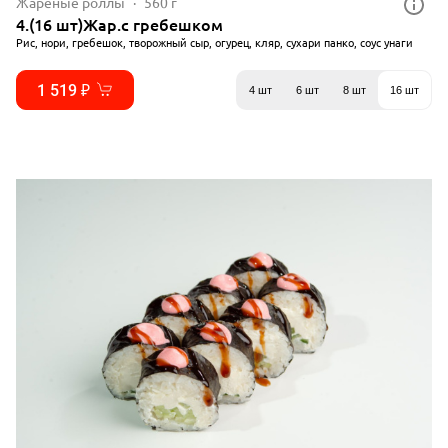
Жареные роллы
560 г
4.(16 шт)Жар.с гребешком
Рис, нори, гребешок, творожный сыр, огурец, кляр, сухари панко, соус унаги
1 519 ₽
4 шт
6 шт
8 шт
16 шт