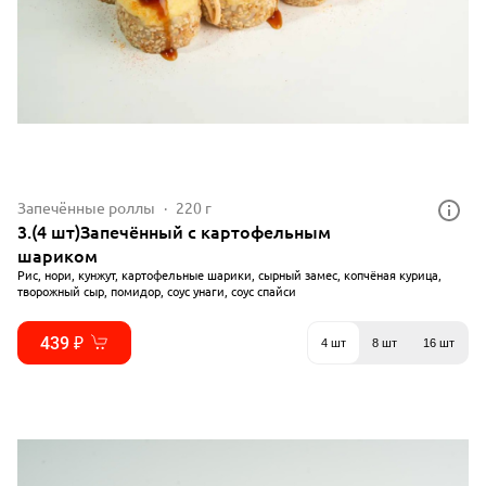
Запечённые роллы
220 г
3.(4 шт)Запечённый с картофельным
шариком
Рис, нори, кунжут, картофельные шарики, сырный замес, копчёная курица,
творожный сыр, помидор, соус унаги, соус спайси
439 ₽
4 шт
8 шт
16 шт