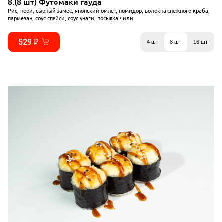
8.(8 шт) Футомаки гауда
Рис, нори, сырный замес, японский омлет, помидор, волокна снежного краба,
пармезан, соус спайси, соус унаги, посыпка чили
529 ₽
4 шт
8 шт
16 шт