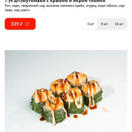
7.(4 шт)Футомаки с крабом и икрой тобико
Рис, нори, творожный сыр, волокна снежного краба, огурец, икра тобико, соус
лава, соус унаги
339 ₽
4 шт
8 шт
16 шт