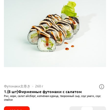
Футомаки太巻き
260 г
1.(8 шт)Фирменные футомаки с салатом
Рис, нори, салат айсберг, копчёная курица, творожный сыр, соус унаги, соус
спайси