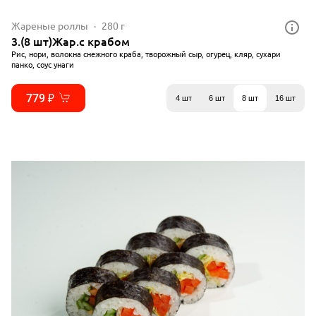
Жареные роллы
280 г
3.(8 шт)Жар.с крабом
Рис, нори, волокна снежного краба, творожный сыр, огурец, кляр, сухари
панко, соус унаги
779 ₽
4 шт
6 шт
8 шт
16 шт