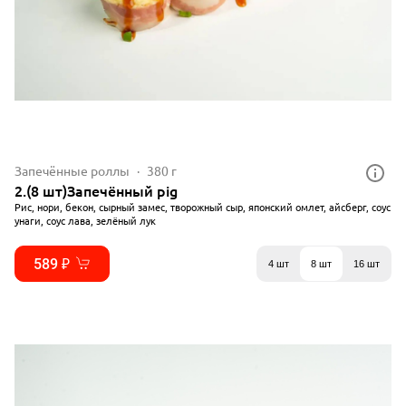
Запечённые роллы
380 г
2.(8 шт)Запечённый pig
Рис, нори, бекон, сырный замес, творожный сыр, японский омлет, айсберг, соус
унаги, соус лава, зелёный лук
589 ₽
4 шт
8 шт
16 шт