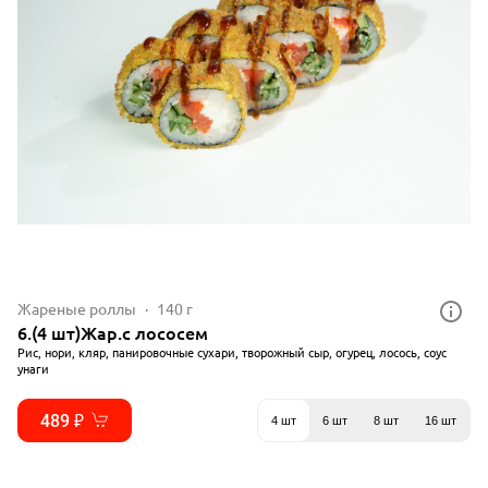
Жареные роллы
140 г
6.(4 шт)Жар.с лососем
Рис, нори, кляр, панировочные сухари, творожный сыр, огурец, лосось, соус
унаги
489 ₽
4 шт
6 шт
8 шт
16 шт