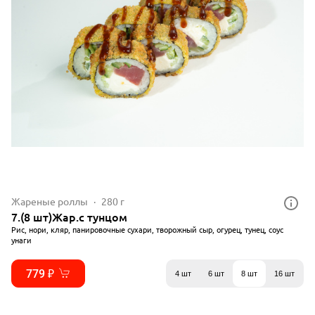
Жареные роллы
280 г
7.(8 шт)Жар.с тунцом
Рис, нори, кляр, панировочные сухари, творожный сыр, огурец, тунец, соус
унаги
779 ₽
4 шт
6 шт
8 шт
16 шт