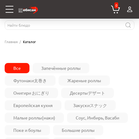
0
Главная
Каталог
Все
Запечённые роллы
Футомаки太巻き
Жареные роллы
Онигири おにぎり
Десертыデザート
Европейская кухня
Закускиスナック
Малые роллы(маки)
Соус, Имбирь, Васаби
Поке и боулы
Большие роллы