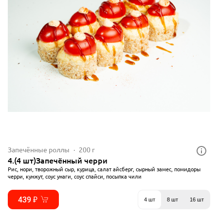
Запечённые роллы
200 г
4.(4 шт)Запечённый черри
Рис, нори, творожный сыр, курица, салат айсберг, сырный замес, помидоры
черри, кунжут, соус унаги, соус спайси, посыпка чили
439 ₽
4 шт
8 шт
16 шт