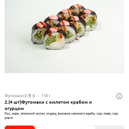
Футомаки太巻き
130 г
2.(4 шт)Футомаки с омлетом крабом и
огурцом
Рис, нори, японский омлет, огурец, волокна снежного краба, соус лава, соус
унаги