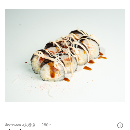
Футомаки太巻き
280 г