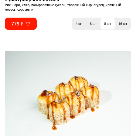
Рис, нори, кляр, панировочные сухари, творожный сыр, огурец, копчёный
лосось, соус унаги
779 ₽
4 шт
6 шт
8 шт
16 шт