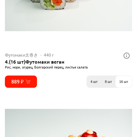
Футомаки太巻き
440 г
4.(16 шт)Футомаки веган
Рис, нори, огурец, болгарский перец, листья салата
889 ₽
4 шт
8 шт
16 шт