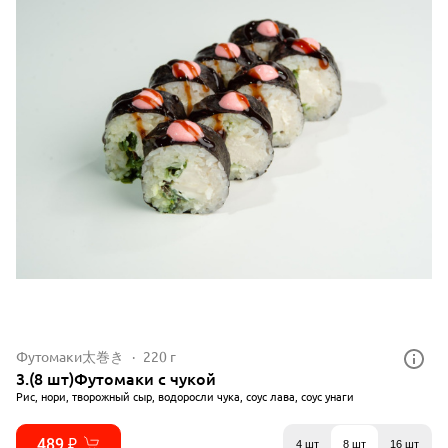
Футомаки太巻き
220 г
3.(8 шт)Футомаки с чукой
Рис, нори, творожный сыр, водоросли чука, соус лава, соус унаги
489 ₽
4 шт
8 шт
16 шт