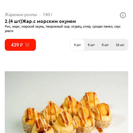
Жареные роллы
140 г
2.(4 шт)Жар.с морским окунем
Рис, нори, морской окунь, творожный сыр, огурец, кляр, сухари панко, соус
унаги
439 ₽
4 шт
6 шт
8 шт
16 шт