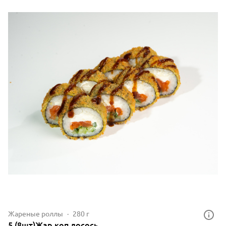
Жареные роллы
280 г
5.(8шт)Жар.коп.лосось