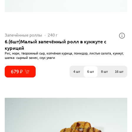
Запечённые роллы
240 г
6.(6шт)Малый запечённый ролл в кунжуте с
курицей
Рис, нори, творожный сыр, копчёная курица, помидор, листья салата, кунжут,
шапка: сырный замес, соус унаги
679 ₽
4 шт
6 шт
8 шт
16 шт