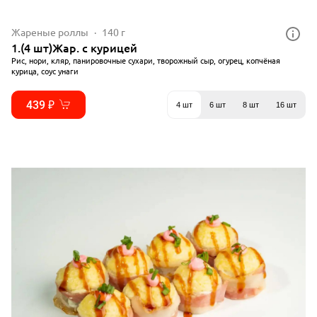
Жареные роллы
140 г
1.(4 шт)Жар. с курицей
Рис, нори, кляр, панировочные сухари, творожный сыр, огурец, копчёная
курица, соус унаги
439 ₽
4 шт
6 шт
8 шт
16 шт