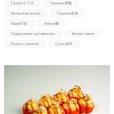
Салатыサラダ
Гунканы軍艦
Авторские роллы
Сашими刺身
Гёдзе行状
Лапша麺
Подарочные сертификаты
Бизнес ланчи
Роллы с шапкой
Суши 寿司