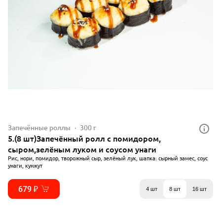
Запечённые роллы
300 г
5.(8 шт)Запечённый ролл с помидором,
сыром,зелёным луком и соусом унаги
Рис, нори, помидор, творожный сыр, зелёный лук, шапка: сырный замес, соус
унаги, кунжут
679 ₽
4 шт
8 шт
16 шт