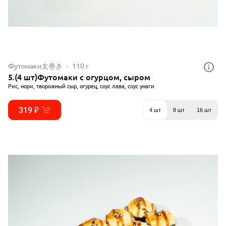
Футомаки太巻き
110 г
5.(4 шт)Футомаки с огурцом, сыром
Рис, нори, творожный сыр, огурец, соус лава, соус унаги
319 ₽
4 шт
8 шт
16 шт