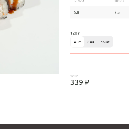
БЕЛКИ
ЖИРЫ
5.8
7.5
120 г
4 шт
8 шт
16 шт
120 г
339 ₽