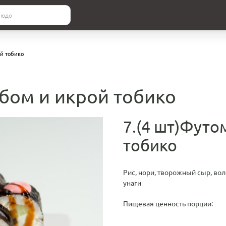
ой тобико
абом и икрой тобико
7.(4 шт)Футо
тобико
Рис, нори, творожный сыр, воло
унаги
Пищевая ценность порции: