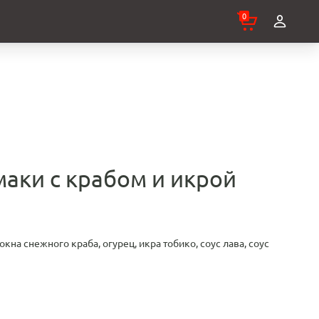
0
маки с крабом и икрой
кна снежного краба, огурец, икра тобико, соус лава, соус