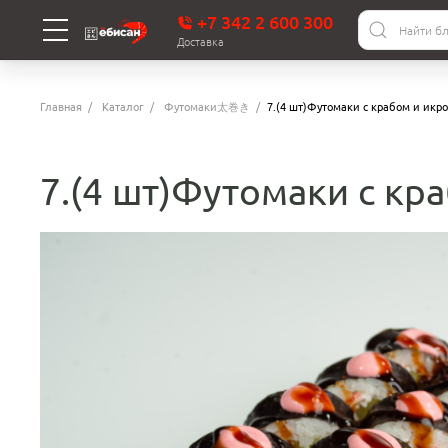
+7 342 2 600 300
Доставка
Главная
Каталог
Футомаки太巻き
7.(4 шт)Футомаки с крабом и икр
7.(4 шт)Футомаки с кр