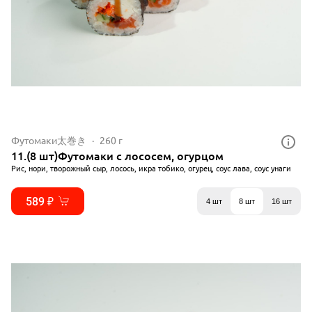
Футомаки太巻き
260 г
11.(8 шт)Футомаки с лососем, огурцом
Рис, нори, творожный сыр, лосось, икра тобико, огурец, соус лава, соус унаги
589 ₽
4 шт
8 шт
16 шт