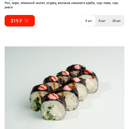
Рис, нори, японский омлет, огурец, волокна снежного краба, соус лава, соус
унаги
319 ₽
4 шт
8 шт
16 шт