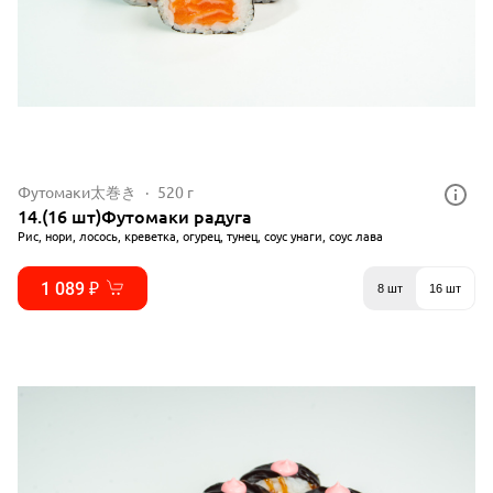
Футомаки太巻き
520 г
14.(16 шт)Футомаки радуга
Рис, нори, лосось, креветка, огурец, тунец, соус унаги, соус лава
1 089 ₽
8 шт
16 шт