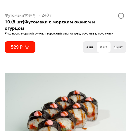
Футомаки太巻き
240 г
10.(8 шт)Футомаки с морским окунем и
огурцом
Рис, нори, морской окунь, творожный сыр, огурец, соус лава, соус унаги
529 ₽
4 шт
8 шт
16 шт