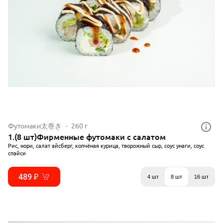
Футомаки太巻き
260 г
1.(8 шт)Фирменные футомаки с салатом
Рис, нори, салат айсберг, копчёная курица, творожный сыр, соус унаги, соус
спайси
489 ₽
4 шт
8 шт
16 шт