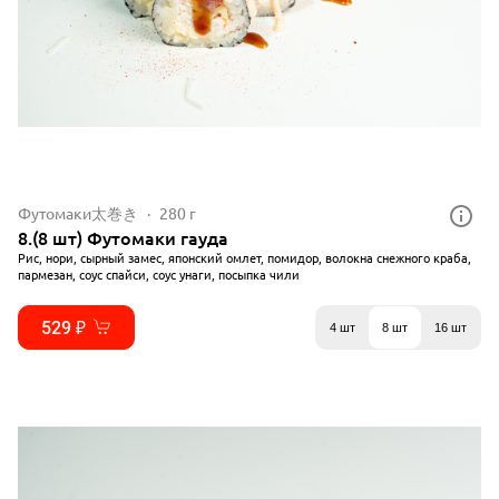
Футомаки太巻き
280 г
8.(8 шт) Футомаки гауда
Рис, нори, сырный замес, японский омлет, помидор, волокна снежного краба,
пармезан, соус спайси, соус унаги, посыпка чили
529 ₽
4 шт
8 шт
16 шт