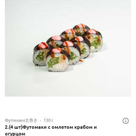
Футомаки太巻き
130 г
2.(4 шт)Футомаки с омлетом крабом и
огурцом