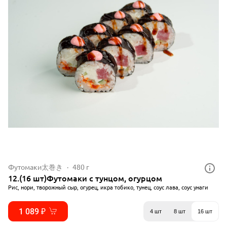
Футомаки太巻き
480 г
12.(16 шт)Футомаки с тунцом, огурцом
Рис, нори, творожный сыр, огурец, икра тобико, тунец, соус лава, соус унаги
1 089 ₽
4 шт
8 шт
16 шт