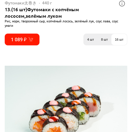
Футомаки太巻き
440 г
13.(16 шт)Футомаки с копчёным
лососем,зелёным луком
Рис, нори, творожный сыр, копчёный лосось, зелёный лук, соус лава, соус
унаги
1 089 ₽
4 шт
8 шт
16 шт