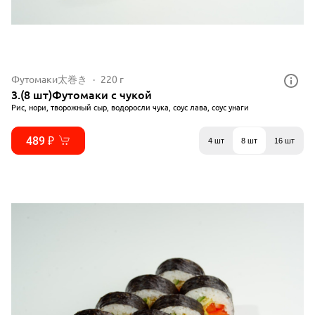
Футомаки太巻き
220 г
3.(8 шт)Футомаки с чукой
Рис, нори, творожный сыр, водоросли чука, соус лава, соус унаги
489 ₽
4 шт
8 шт
16 шт