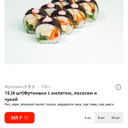
Футомаки太巻き
130 г
15.(4 шт)Футомаки с омлетом, лососем и
чукой
Рис, нори, японский омлет, лосось, водоросли чука, соус лава, соус унаги
369 ₽
4 шт
8 шт
16 шт