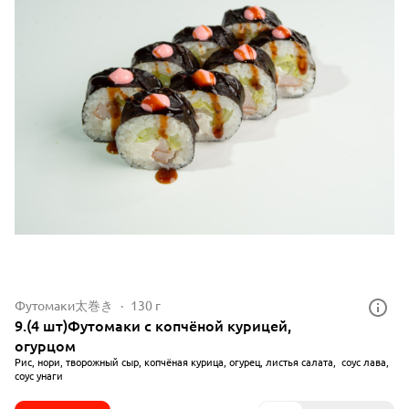
Футомаки太巻き
130 г
9.(4 шт)Футомаки с копчёной курицей,
огурцом
Рис, нори, творожный сыр, копчёная курица, огурец, листья салата, соус лава,
соус унаги