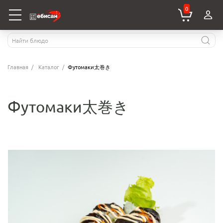
0
Главная
Каталог
Футомаки太巻き
Футомаки太巻き