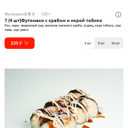
Футомаки太巻き
120 г
7.(4 шт)Футомаки с крабом и икрой тобико
Рис, нори, творожный сыр, волокна снежного краба, огурец, икра тобико, соус
лава, соус унаги
339 ₽
4 шт
8 шт
16 шт