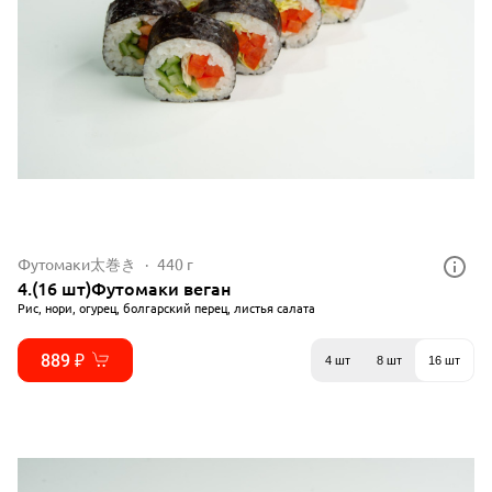
Футомаки太巻き
440 г
4.(16 шт)Футомаки веган
Рис, нори, огурец, болгарский перец, листья салата
889 ₽
4 шт
8 шт
16 шт