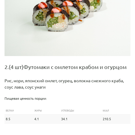
2.(4 шт)Футомаки с омлетом крабом и огурцом
Рис, нори, японский омлет, огурец, волокна снежного краба,
соус лава, соус унаги
Пищевая ценность порции:
БЕЛКИ
ЖИРЫ
УГЛЕВОДЫ
ККАЛ
8.5
4.1
34.1
210.5