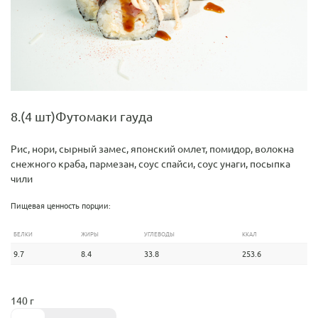
8.(4 шт)Футомаки гауда
Рис, нори, сырный замес, японский омлет, помидор, волокна
снежного краба, пармезан, соус спайси, соус унаги, посыпка
чили
Пищевая ценность порции:
БЕЛКИ
ЖИРЫ
УГЛЕВОДЫ
ККАЛ
9.7
8.4
33.8
253.6
140 г