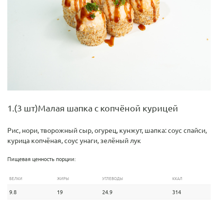
1.(3 шт)Малая шапка с копчёной курицей
Рис, нори, творожный сыр, огурец, кунжут, шапка: соус спайси,
курица копчёная, соус унаги, зелёный лук
Пищевая ценность порции:
БЕЛКИ
ЖИРЫ
УГЛЕВОДЫ
ККАЛ
9.8
19
24.9
314