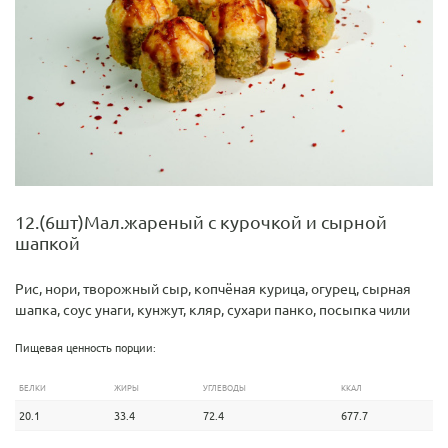
12.(6шт)Мал.жареный с курочкой и сырной
шапкой
Рис, нори, творожный сыр, копчёная курица, огурец, сырная
шапка, соус унаги, кунжут, кляр, сухари панко, посыпка чили
Пищевая ценность порции:
БЕЛКИ
ЖИРЫ
УГЛЕВОДЫ
ККАЛ
20.1
33.4
72.4
677.7