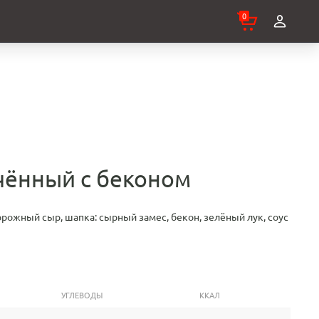
0
чённый с беконом
ворожный сыр, шапка: сырный замес, бекон, зелёный лук, соус
УГЛЕВОДЫ
ККАЛ