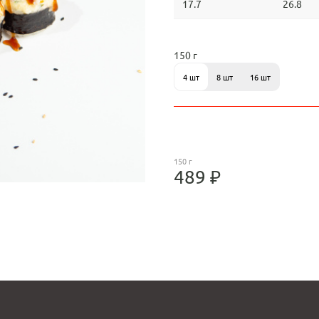
17.7
26.8
150 г
4 шт
8 шт
16 шт
150 г
489 ₽