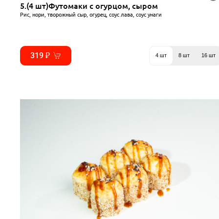
5.(4 шт)Футомаки с огурцом, сыром
Рис, нори, творожный сыр, огурец, соус лава, соус унаги
319 ₽
4 шт
8 шт
16 шт