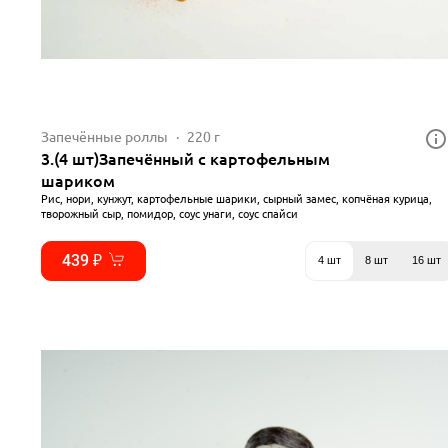
Запечённые роллы
220 г
3.(4 шт)Запечённый с картофельным
шариком
Рис, нори, кунжут, картофельные шарики, сырный замес, копчёная курица,
творожный сыр, помидор, соус унаги, соус спайси
439 ₽
4 шт
8 шт
16 шт