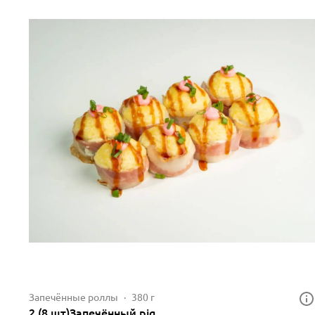
Запечённые роллы
380 г
2.(8 шт)Запечённый pig