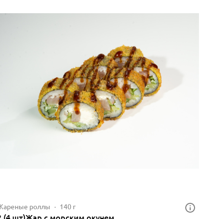
Жареные роллы
140 г
2.(4 шт)Жар.с морским окунем