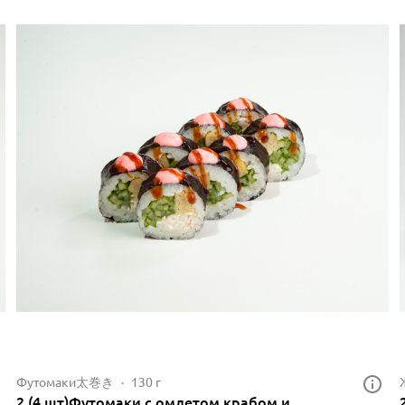
Футомаки太巻き
130 г
2.(4 шт)Футомаки с омлетом крабом и