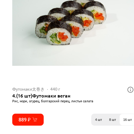
Футомаки太巻き
440 г
4.(16 шт)Футомаки веган
Рис, нори, огурец, болгарский перец, листья салата
889 ₽
4 шт
8 шт
16 шт