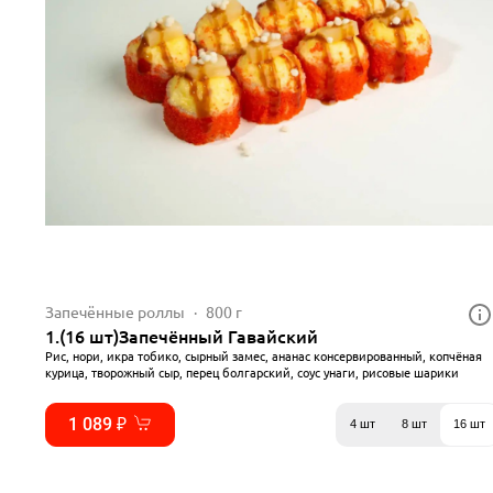
Запечённые роллы
800 г
1.(16 шт)Запечённый Гавайский
Рис, нори, икра тобико, сырный замес, ананас консервированный, копчёная
курица, творожный сыр, перец болгарский, соус унаги, рисовые шарики
1 089 ₽
4 шт
8 шт
16 шт