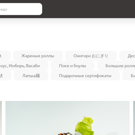
き
Жареные роллы
Онигири おにぎり
Де
оус, Имбирь, Васаби
Поке и боулы
Большие ролл
行状
Лапша麺
Подарочные сертификаты
Б