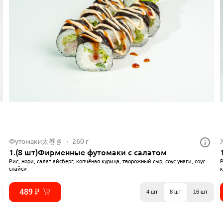
Футомаки太巻き
260 г
1.(8 шт)Фирменные футомаки с салатом
Рис, нори, салат айсберг, копчёная курица, творожный сыр, соус унаги, соус
Р
спайси
к
489 ₽
4 шт
8 шт
16 шт