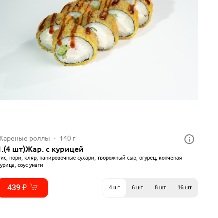
Жареные роллы
140 г
1.(4 шт)Жар. с курицей
ис, нори, кляр, панировочные сухари, творожный сыр, огурец, копчёная
урица, соус унаги
439 ₽
4 шт
6 шт
8 шт
16 шт