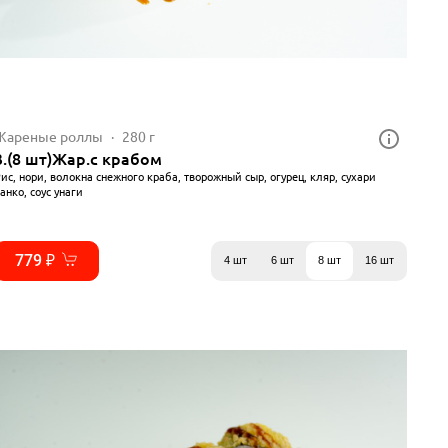
Жареные роллы
280 г
3.(8 шт)Жар.с крабом
ис, нори, волокна снежного краба, творожный сыр, огурец, кляр, сухари
анко, соус унаги
779 ₽
4 шт
6 шт
8 шт
16 шт