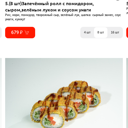
5.(8 шт)Запечённый ролл с помидором,
Р
сыром,зелёным луком и соусом унаги
л
Рис, нори, помидор, творожный сыр, зелёный лук, шапка: сырный замес, соус
унаги, кунжут
679 ₽
4 шт
8 шт
16 шт