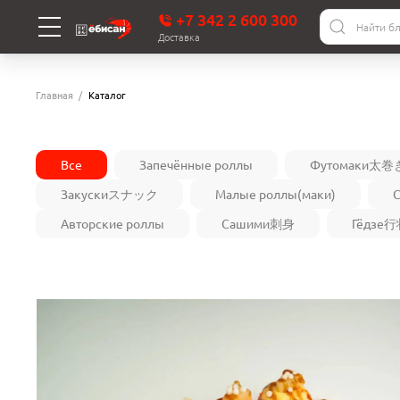
+7 342 2 600 300
Доставка
Главная
Каталог
Все
Запечённые роллы
Футомаки太巻
Закускиスナック
Малые роллы(маки)
С
Авторские роллы
Сашими刺身
Гёдзе