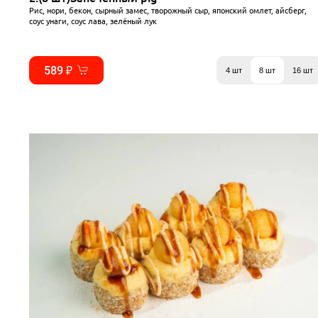
Рис, нори, бекон, сырный замес, творожный сыр, японский омлет, айсберг,
соус унаги, соус лава, зелёный лук
589 ₽
4 шт
8 шт
16 шт