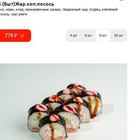
5.(8шт)Жар.коп.лосось
ис, нори, кляр, панировочные сухари, творожный сыр, огурец, копчёный
осось, соус унаги
779 ₽
4 шт
6 шт
8 шт
16 шт