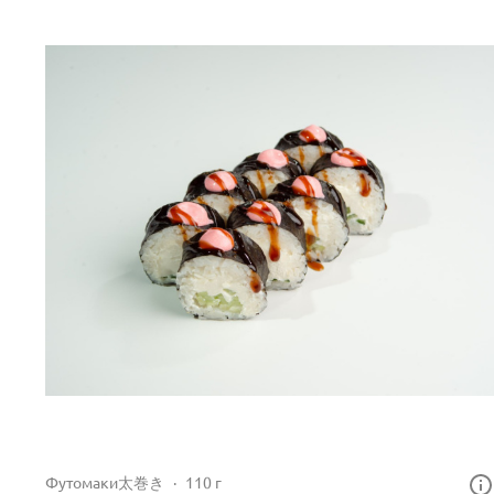
Футомаки太巻き
110 г