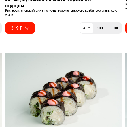
Р
огурцом
у
Рис, нори, японский омлет, огурец, волокна снежного краба, соус лава, соус
унаги
319 ₽
4 шт
8 шт
16 шт