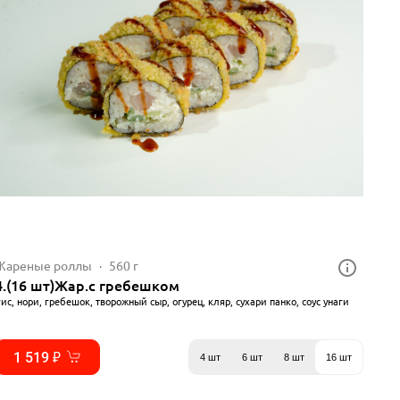
Жареные роллы
560 г
4.(16 шт)Жар.с гребешком
ис, нори, гребешок, творожный сыр, огурец, кляр, сухари панко, соус унаги
1 519 ₽
4 шт
6 шт
8 шт
16 шт