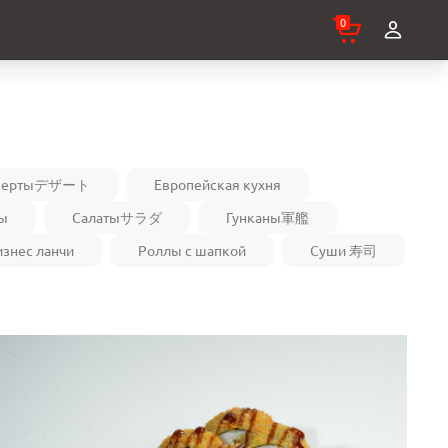
0
сертыデザート
Европейская кухня
ы
Салатыサラダ
Гунканы軍艦
изнес ланчи
Роллы с шапкой
Суши 寿司