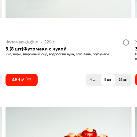
Футомаки太巻き
220 г
3.(8 шт)Футомаки с чукой
Рис, нори, творожный сыр, водоросли чука, соус лава, соус унаги
Р
п
489 ₽
4 шт
8 шт
16 шт