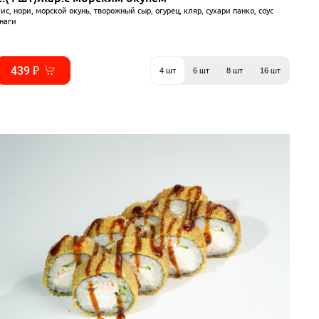
ис, нори, морской окунь, творожный сыр, огурец, кляр, сухари панко, соус
наги
439 ₽
4 шт
6 шт
8 шт
16 шт