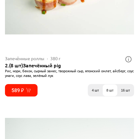
Запечённые роллы
380 г
2.(8 шт)Запечённый pig
Рис, нори, бекон, сырный замес, творожный сыр, японский омлет, айсберг, соус
унаги, соус лава, зелёный лук
589 ₽
4 шт
8 шт
16 шт