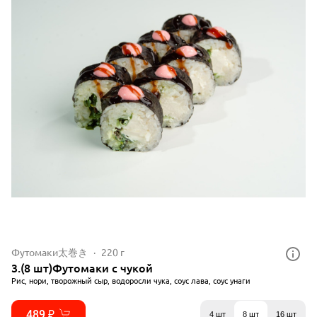
Футомаки太巻き
220 г
3.(8 шт)Футомаки с чукой
Рис, нори, творожный сыр, водоросли чука, соус лава, соус унаги
489 ₽
4 шт
8 шт
16 шт