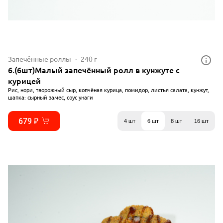
Запечённые роллы
240 г
6.(6шт)Малый запечённый ролл в кунжуте с
курицей
Рис, нори, творожный сыр, копчёная курица, помидор, листья салата, кунжут,
шапка: сырный замес, соус унаги
679 ₽
4 шт
6 шт
8 шт
16 шт