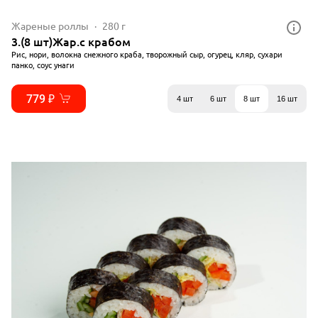
Жареные роллы
280 г
3.(8 шт)Жар.с крабом
Рис, нори, волокна снежного краба, творожный сыр, огурец, кляр, сухари
панко, соус унаги
779 ₽
4 шт
6 шт
8 шт
16 шт