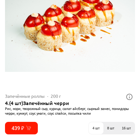
Запечённые роллы
200 г
4.(4 шт)Запечённый черри
Рис, нори, творожный сыр, курица, салат айсберг, сырный замес, помидоры
черри, кунжут, соус унаги, соус спайси, посыпка чили
439 ₽
4 шт
8 шт
16 шт