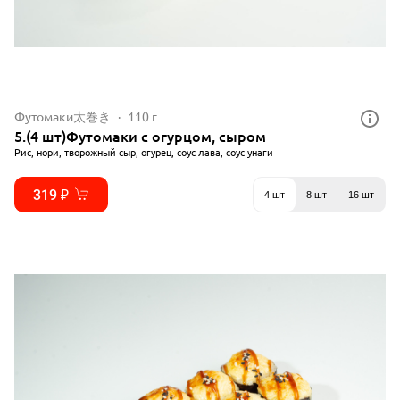
Футомаки太巻き
110 г
5.(4 шт)Футомаки с огурцом, сыром
Рис, нори, творожный сыр, огурец, соус лава, соус унаги
319 ₽
4 шт
8 шт
16 шт