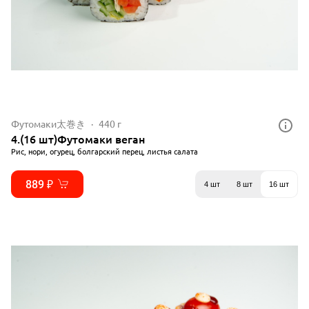
Футомаки太巻き
440 г
4.(16 шт)Футомаки веган
Рис, нори, огурец, болгарский перец, листья салата
889 ₽
4 шт
8 шт
16 шт