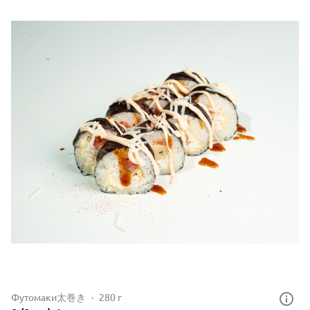
Футомаки太巻き
280 г