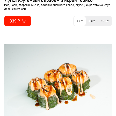
7.(4 шт)Футомаки с крабом и икрой тобико
Рис, нори, творожный сыр, волокна снежного краба, огурец, икра тобико, соус
лава, соус унаги
339 ₽
4 шт
8 шт
16 шт