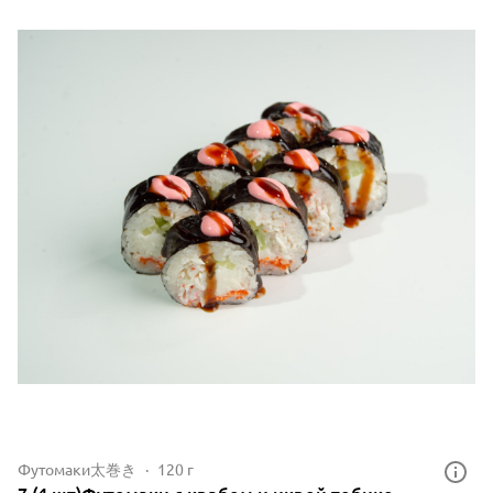
Футомаки太巻き
120 г