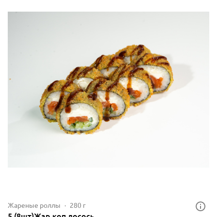
Жареные роллы
280 г
5.(8шт)Жар.коп.лосось