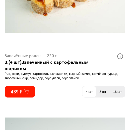
Запечённые роллы
220 г
3.(4 шт)Запечённый с картофельным
шариком
Рис, нори, кунжут, картофельные шарики, сырный замес, копчёная курица,
творожный сыр, помидор, соус унаги, соус спайси
439 ₽
4 шт
8 шт
16 шт