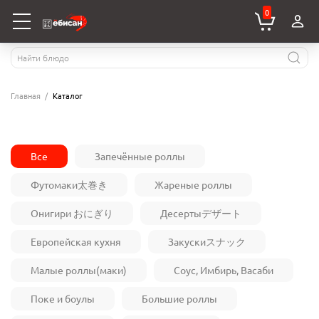
0
Главная
Каталог
Все
Запечённые роллы
Футомаки太巻き
Жареные роллы
Онигири おにぎり
Десертыデザート
Европейская кухня
Закускиスナック
Малые роллы(маки)
Соус, Имбирь, Васаби
Поке и боулы
Большие роллы