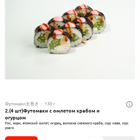
Футомаки太巻き
130 г
2.(4 шт)Футомаки с омлетом крабом и
огурцом
Рис, нори, японский омлет, огурец, волокна снежного краба, соус лава, соус
унаги