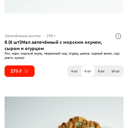
Запечённые роллы
240 г
8.(6 шт)Мал.запечённый с морским окунем,
сыром и огурцом
Рис, нори, морской окунь, творожный сыр, огурец, шапка: сырный замес, соус
унаги, кунжут
579 ₽
4 шт
6 шт
8 шт
16 шт