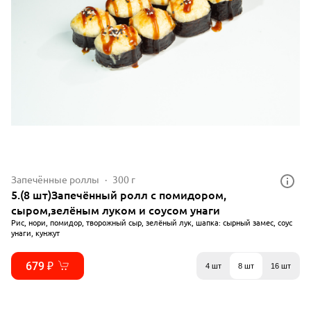
Запечённые роллы
300 г
5.(8 шт)Запечённый ролл с помидором,
сыром,зелёным луком и соусом унаги
Рис, нори, помидор, творожный сыр, зелёный лук, шапка: сырный замес, соус
унаги, кунжут
679 ₽
4 шт
8 шт
16 шт