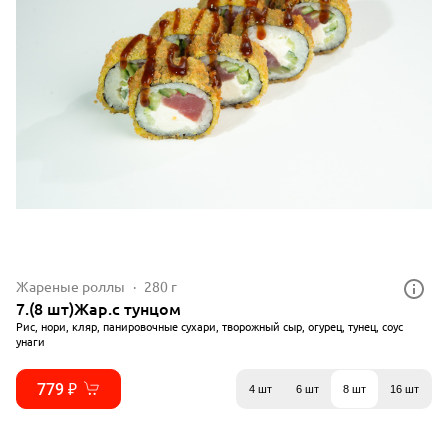
Жареные роллы
280 г
7.(8 шт)Жар.с тунцом
Рис, нори, кляр, панировочные сухари, творожный сыр, огурец, тунец, соус
унаги
779 ₽
4 шт
6 шт
8 шт
16 шт