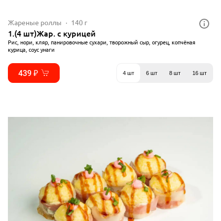
Жареные роллы
140 г
1.(4 шт)Жар. с курицей
Рис, нори, кляр, панировочные сухари, творожный сыр, огурец, копчёная
курица, соус унаги
439 ₽
4 шт
6 шт
8 шт
16 шт