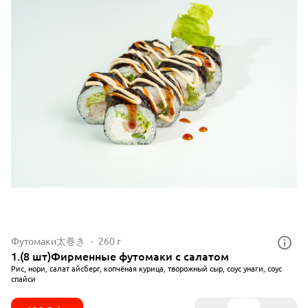
Футомаки太巻き
260 г
1.(8 шт)Фирменные футомаки с салатом
Рис, нори, салат айсберг, копчёная курица, творожный сыр, соус унаги, соус
спайси