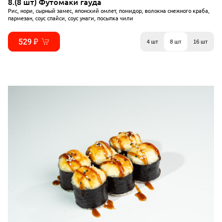
8.(8 шт) Футомаки гауда
Рис, нори, сырный замес, японский омлет, помидор, волокна снежного краба,
пармезан, соус спайси, соус унаги, посыпка чили
529 ₽
4 шт
8 шт
16 шт