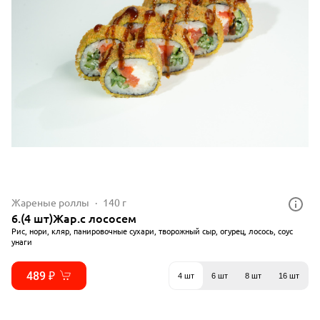
Жареные роллы
140 г
6.(4 шт)Жар.с лососем
Рис, нори, кляр, панировочные сухари, творожный сыр, огурец, лосось, соус
унаги
489 ₽
4 шт
6 шт
8 шт
16 шт