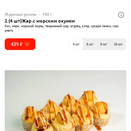
Жареные роллы
140 г
2.(4 шт)Жар.с морским окунем
Рис, нори, морской окунь, творожный сыр, огурец, кляр, сухари панко, соус
унаги
439 ₽
4 шт
6 шт
8 шт
16 шт