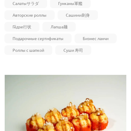
Салатыサラダ
Гунканы軍艦
Авторские роллы
Сашими刺身
Гёдзе行状
Лапша麺
Подарочные сертификаты
Бизнес ланчи
Роллы с шапкой
Суши 寿司