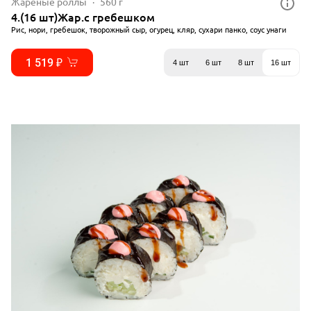
Жареные роллы
560 г
4.(16 шт)Жар.с гребешком
Рис, нори, гребешок, творожный сыр, огурец, кляр, сухари панко, соус унаги
1 519 ₽
4 шт
6 шт
8 шт
16 шт