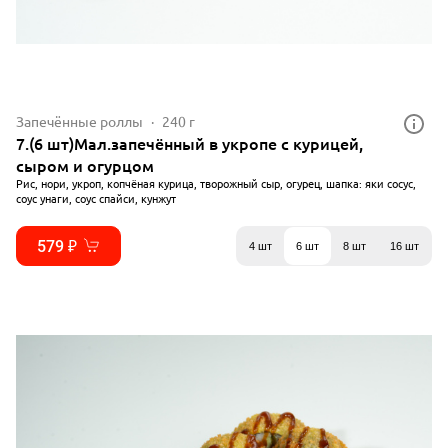
Запечённые роллы
240 г
7.(6 шт)Мал.запечённый в укропе с курицей,
сыром и огурцом
Рис, нори, укроп, копчёная курица, творожный сыр, огурец, шапка: яки сосус,
соус унаги, соус спайси, кунжут
579 ₽
4 шт
6 шт
8 шт
16 шт