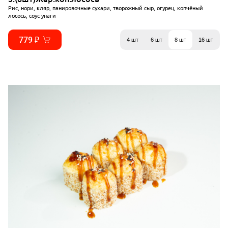
Рис, нори, кляр, панировочные сухари, творожный сыр, огурец, копчёный
лосось, соус унаги
779 ₽
4 шт
6 шт
8 шт
16 шт