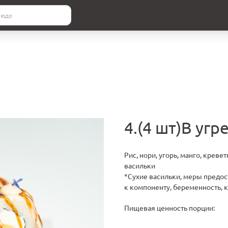
4.(4 шт)В угр
Рис, нори, угорь, манго, креве
васильки
*Сухие васильки, меры предо
к компоненту, беременность, 
Пищевая ценность порции: