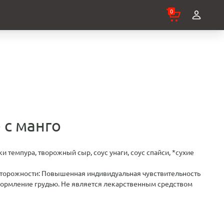
0
е с манго
тки темпура, творожный сыр, соус унаги, соус спайси, *сухие
сторожности: Повышенная индивидуальная чувствительность
кормление грудью. Не является лекарственным средством