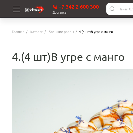
+7 342 2 600 300
Доставка
Главная
Каталог
Большие роллы
4.(4 шт)В угре с манго
4.(4 шт)В угре с манго