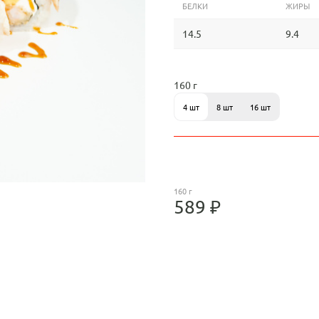
БЕЛКИ
ЖИРЫ
14.5
9.4
160 г
4 шт
8 шт
16 шт
160 г
589 ₽