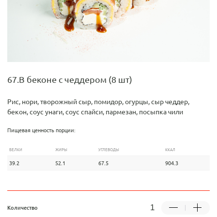
67.В беконе с чеддером (8 шт)
Рис, нори, творожный сыр, помидор, огурцы, сыр чеддер,
бекон, соус унаги, соус спайси, пармезан, посыпка чили
Пищевая ценность порции:
БЕЛКИ
ЖИРЫ
УГЛЕВОДЫ
ККАЛ
39.2
52.1
67.5
904.3
Количество